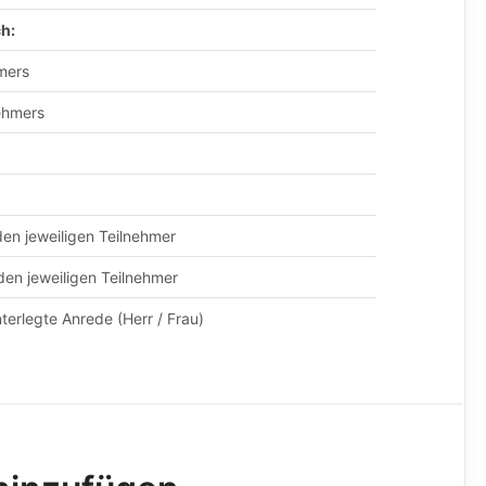
ch:
mers
ehmers
den jeweiligen Teilnehmer
 den jeweiligen Teilnehmer
nterlegte Anrede (Herr / Frau)