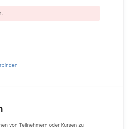
n.
erbinden
n
men von Teilnehmern oder Kursen zu