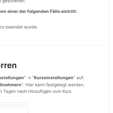
n geschehen.
n einer der folgenden Fälle eintritt:
 Abo beendet wurde.
erren
nstellungen
" → "
Kurseinstellungen
" auf.
eilnehmern
". Hier kann festgelegt werden,
on Tagen nach Hinzufügen zum Kurs