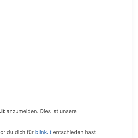
.it
anzumelden. Dies ist unsere
or du dich für
blink.it
entschieden hast