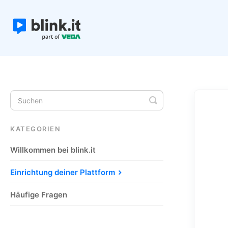
Toggle
Search
KATEGORIEN
Willkommen bei blink.it
Einrichtung deiner Plattform
Häufige Fragen