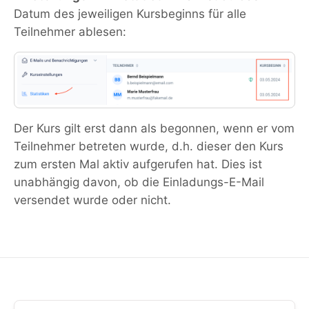
Datum des jeweiligen Kursbeginns für alle
Teilnehmer ablesen:
Der Kurs gilt erst dann als begonnen, wenn er vom
Teilnehmer betreten wurde, d.h. dieser den Kurs
zum ersten Mal aktiv aufgerufen hat. Dies ist
unabhängig davon, ob die Einladungs-E-Mail
versendet wurde oder nicht.