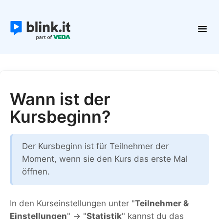
Toggl
Navig
Erste Schritte
Kurse und Inhalte
Teilnehmer
Wann ist der
Plattform verwalten
Kursbeginn?
Kontakt
Der Kursbeginn ist für Teilnehmer der
Moment, wenn sie den Kurs das erste Mal
öffnen.
In den Kurseinstellungen unter "
Teilnehmer &
Einstellungen
" → "
Statistik
" kannst du das