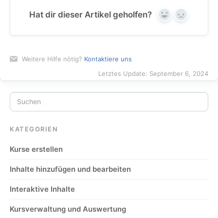
Hat dir dieser Artikel geholfen?
Yes
No
Weitere Hilfe nötig?
Kontaktiere uns
Letztes Update: September 6, 2024
KATEGORIEN
Kurse erstellen
Inhalte hinzufügen und bearbeiten
Interaktive Inhalte
Kursverwaltung und Auswertung