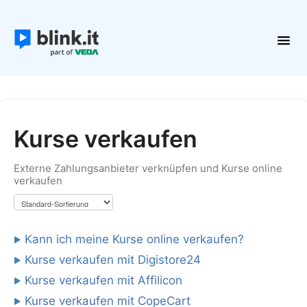
Toggl
Navig
Erste Schritte
Kurse und Inhalte
Teilnehmer
Kurse verkaufen
Plattform verwalten
Externe Zahlungsanbieter verknüpfen und Kurse online
Kontakt
verkaufen
Kann ich meine Kurse online verkaufen?
Kurse verkaufen mit Digistore24
Kurse verkaufen mit Affilicon
Kurse verkaufen mit CopeCart