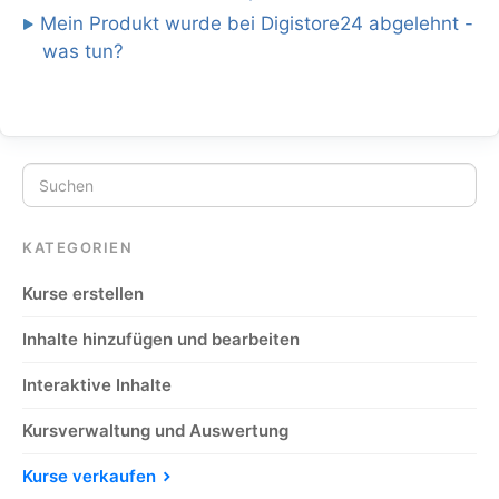
Mein Produkt wurde bei Digistore24 abgelehnt -
was tun?
KATEGORIEN
Kurse erstellen
Inhalte hinzufügen und bearbeiten
Interaktive Inhalte
Kursverwaltung und Auswertung
Kurse verkaufen