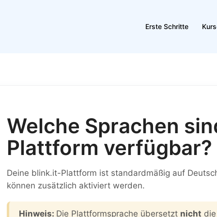
Erste Schritte
Kurs
Welche Sprachen sind
Plattform verfügbar?
Deine blink.it-Plattform ist standardmäßig auf Deuts
können zusätzlich aktiviert werden.
Hinweis:
Die Plattformsprache übersetzt
nicht
die