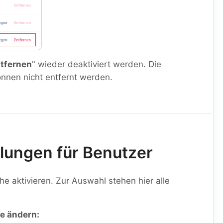
tfernen
" wieder deaktiviert werden. Die
önnen nicht entfernt werden.
llungen für Benutzer
he aktivieren. Zur Auswahl stehen hier alle
e ändern: