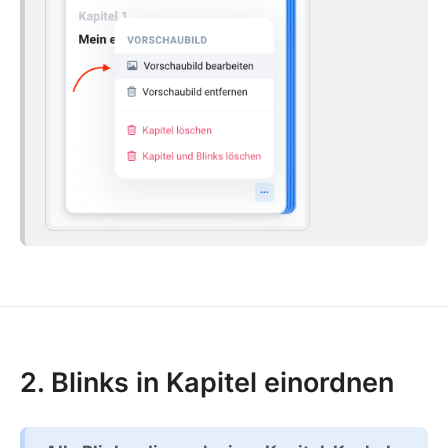
2. Blinks in Kapitel einordnen