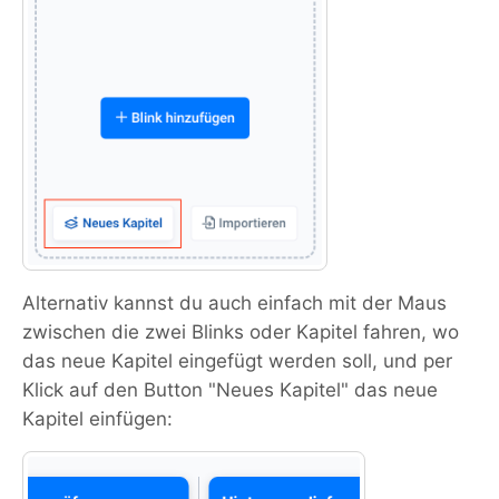
Alternativ kannst du auch einfach mit der Maus
zwischen die zwei Blinks oder Kapitel fahren, wo
das neue Kapitel eingefügt werden soll, und per
Klick auf den Button "Neues Kapitel" das neue
Kapitel einfügen: