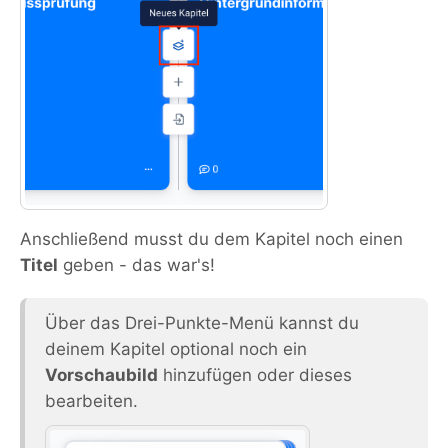
Anschließend musst du dem Kapitel noch einen
Titel
geben - das war's!
Über das Drei-Punkte-Menü kannst du
deinem Kapitel optional noch ein
Vorschaubild
hinzufügen oder dieses
bearbeiten.