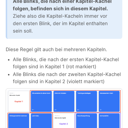
Alle Blinks, die nach einer Kapitel-Kachel
folgen, befinden sich in diesem Kapitel.
Ziehe also die Kapitel-Kacheln immer vor
den ersten Blink, der im Kapitel enthalten
sein soll.
Diese Regel gilt auch bei mehreren Kapiteln.
Alle Blinks, die nach der ersten Kapitel-Kachel
folgen sind in Kapitel 1 (rot markiert)
Alle Blinks die nach der zweiten Kapitel-Kachel
folgen sind in Kapitel 2 (violett markiert)