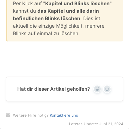
Per Klick auf "
Kapitel und Blinks löschen
"
kannst du
das Kapitel und alle darin
befindlichen Blinks löschen
. Dies ist
aktuell die einzige Möglichkeit, mehrere
Blinks auf einmal zu löschen.
Hat dir dieser Artikel geholfen?
Yes
No
Weitere Hilfe nötig?
Kontaktiere uns
Letztes Update: Juni 21, 2024