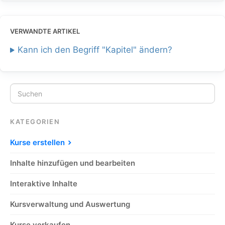
VERWANDTE ARTIKEL
Kann ich den Begriff "Kapitel" ändern?
KATEGORIEN
Kurse erstellen
Inhalte hinzufügen und bearbeiten
Interaktive Inhalte
Kursverwaltung und Auswertung
Kurse verkaufen