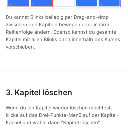
Du kannst Blinks beliebig per Drag-and-drop
zwischen den Kapiteln bewegen oder in ihrer
Reihenfolge ändern. Ebenso kannst du gesamte
Kapitel mit allen Blinks darin innerhalb des Kurses
verschieben.
3. Kapitel löschen
Wenn du ein Kapitel wieder löschen möchtest,
klicke auf das Drei-Punkte-Menü auf der Kapitel-
Kachel und wähle dann "Kapitel löschen":