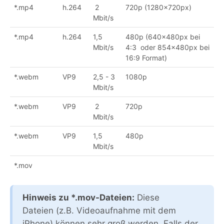
*.mp4
h.264
2
720p (1280x720px)
Mbit/s
*.mp4
h.264
1,5
480p (640x480px bei
Mbit/s
4:3 oder 854x480px bei
16:9 Format)
*.webm
VP9
2,5 - 3
1080p
Mbit/s
*.webm
VP9
2
720p
Mbit/s
*.webm
VP9
1,5
480p
Mbit/s
*.mov
Hinweis zu *.mov-Dateien:
Diese
Dateien (z.B. Videoaufnahme mit dem
iPhone) können sehr groß werden. Falls der