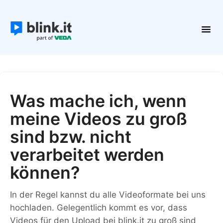
Toggl
Navig
Erste Schritte
Kurse und Inhalte
Teilnehmer
Was mache ich, wenn
Plattform verwalten
meine Videos zu groß
Kontakt
sind bzw. nicht
verarbeitet werden
können?
In der Regel kannst du alle Videoformate bei uns
hochladen. Gelegentlich kommt es vor, dass
Videos für den Upload bei blink.it zu groß sind