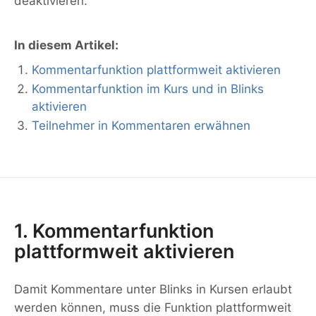
deaktivieren.
In diesem Artikel:
Kommentarfunktion plattformweit aktivieren
Kommentarfunktion im Kurs und in Blinks
aktivieren
Teilnehmer in Kommentaren erwähnen
1. Kommentarfunktion
plattformweit aktivieren
Damit Kommentare unter Blinks in Kursen erlaubt
werden können, muss die Funktion plattformweit