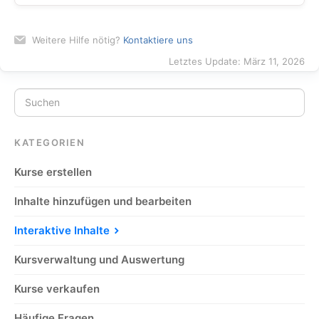
Weitere Hilfe nötig?
Kontaktiere uns
Letztes Update: März 11, 2026
KATEGORIEN
Kurse erstellen
Inhalte hinzufügen und bearbeiten
Interaktive Inhalte
Kursverwaltung und Auswertung
Kurse verkaufen
Häufige Fragen