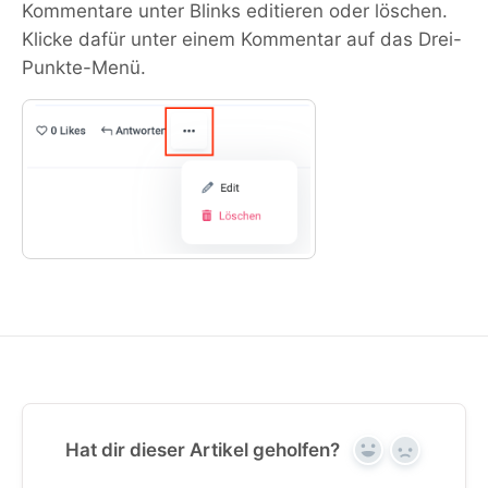
Kommentare unter Blinks editieren oder löschen.
Klicke dafür unter einem Kommentar auf das Drei-
Punkte-Menü.
Hat dir dieser Artikel geholfen?
Yes
No