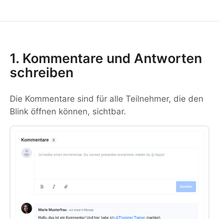
1. Kommentare und Antworten
schreiben
Die Kommentare sind für alle Teilnehmer, die den
Blink öffnen können, sichtbar.