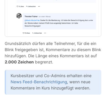
Grundsätzlich dürfen alle Teilnehmer, für die ein
Blink freigegeben ist, Kommentare zu diesem Blink
hinzufügen. Die Länge eines Kommentars ist auf
2.000 Zeichen
begrenzt.
Kursbesitzer und Co-Admins erhalten eine
News Feed-Benachrichtigung
, wenn neue
Kommentare im Kurs hinzugefügt werden.