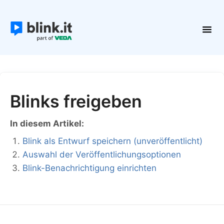
Toggl
Navig
Erste Schritte
Kurse und Inhalte
Teilnehmer
Blinks freigeben
Plattform verwalten
In diesem Artikel:
Kontakt
Blink als Entwurf speichern (unveröffentlicht)
Auswahl der Veröffentlichungsoptionen
Blink-Benachrichtigung einrichten