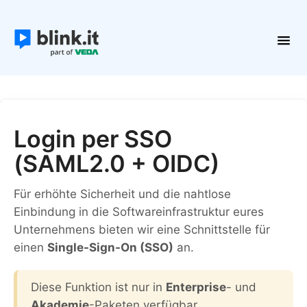
Toggl
Navig
Erste Schritte
Kurse und Inhalte
Teilnehmer
Login per SSO
Plattform verwalten
(SAML2.0 + OIDC)
Kontakt
Für erhöhte Sicherheit und die nahtlose
Einbindung in die Softwareinfrastruktur eures
Unternehmens bieten wir eine Schnittstelle für
einen
Single-Sign-On (SSO)
an.
Diese Funktion ist nur in
Enterprise
- und
Akademie
-Paketen verfügbar.