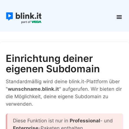
Toggl
Navig
Erste Schritte
Kurse und Inhalte
Teilnehmer
Einrichtung deiner
Plattform verwalten
eigenen Subdomain
Kontakt
Standardmäßig wird deine blink.it-Plattform über
"
wunschname.blink.it
" aufgerufen. Wir bieten dir
die Möglichkeit, deine eigene Subdomain zu
verwenden.
Diese Funktion ist nur in
Professional
- und
Enterprise
-Paketen enthalten.