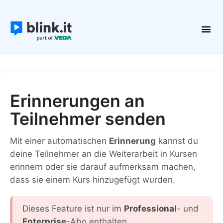
Toggl
Navig
Erste Schritte
Kurse und Inhalte
Teilnehmer
Erinnerungen an
Plattform verwalten
Teilnehmer senden
Kontakt
Mit einer automatischen
Erinnerung
kannst du
deine Teilnehmer an die Weiterarbeit in Kursen
erinnern oder sie darauf aufmerksam machen,
dass sie einem Kurs hinzugefügt wurden.
Dieses Feature ist nur im
Professional
- und
Enterprise
-Abo enthalten.